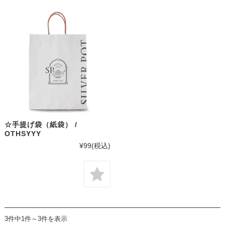
☆手提げ袋（紙袋） /
OTHSYYY
¥99
(税込)
3件中1件～3件を表示