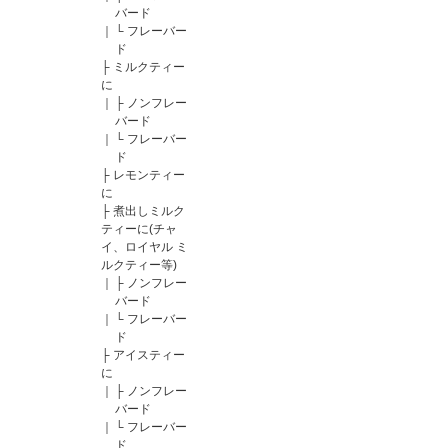
バード
｜
└
フレーバー
ド
├
ミルクティー
に
｜
├
ノンフレー
バード
｜
└
フレーバー
ド
├
レモンティー
に
├
煮出しミルク
ティーに(チャ
イ、ロイヤル ミ
ルクティー等)
｜
├
ノンフレー
バード
｜
└
フレーバー
ド
├
アイスティー
に
｜
├
ノンフレー
バード
｜
└
フレーバー
ド