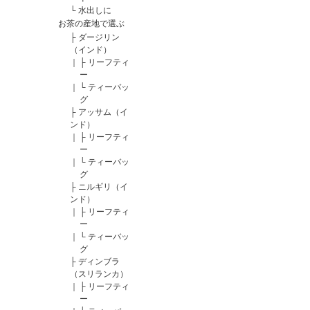
└
水出しに
お茶の産地で選ぶ
├
ダージリン
（インド）
｜
├
リーフティ
ー
｜
└
ティーバッ
グ
├
アッサム（イ
ンド）
｜
├
リーフティ
ー
｜
└
ティーバッ
グ
├
ニルギリ（イ
ンド）
｜
├
リーフティ
ー
｜
└
ティーバッ
グ
├
ディンブラ
（スリランカ）
｜
├
リーフティ
ー