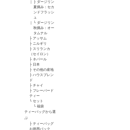
｜
├
ダージリン
夏摘み：セカ
ンドフラッシ
ュ
｜
└
ダージリン
秋摘み：オー
タムナル
├
アッサム
├
ニルギリ
├
スリランカ
（セイロン）
├
ネパール
├
日本
├
その他の産地
├
ハウスブレン
ド
├
チャイ
├
フレーバード
ティー
└
セット
└
福袋
ティーバッグから選
ぶ
├
ティーバッグ
お徳用パック