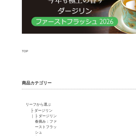
TOP
商品カテゴリー
リーフから選ぶ
├
ダージリン
｜
├
ダージリン
春摘み：ファ
ーストフラッ
シュ