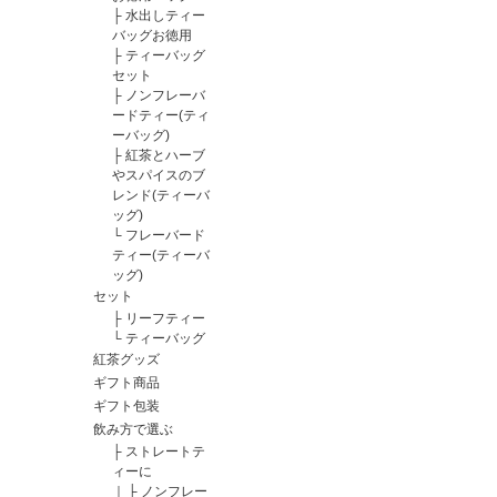
├
水出しティー
バッグお徳用
├
ティーバッグ
セット
├
ノンフレーバ
ードティー(ティ
ーバッグ)
├
紅茶とハーブ
やスパイスのブ
レンド(ティーバ
ッグ)
└
フレーバード
ティー(ティーバ
ッグ)
セット
├
リーフティー
└
ティーバッグ
紅茶グッズ
ギフト商品
ギフト包装
飲み方で選ぶ
├
ストレートテ
ィーに
｜
├
ノンフレー