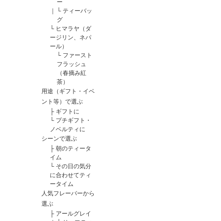
ー
｜
└
ティーバッ
グ
└
ヒマラヤ（ダ
ージリン、ネパ
ール）
└
ファースト
フラッシュ
（春摘み紅
茶）
用途（ギフト・イベ
ント等）で選ぶ
├
ギフトに
└
プチギフト・
ノベルティに
シーンで選ぶ
├
朝のティータ
イム
└
その日の気分
に合わせてティ
ータイム
人気フレーバーから
選ぶ
├
アールグレイ