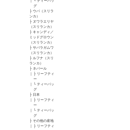
｜
└
ティーバッ
グ
├
ウバ（スリラ
ンカ）
├
ヌワラエリヤ
（スリランカ）
├
キャンディ／
ミッドグロウン
（スリランカ）
├
サバラガムワ
（スリランカ）
├
ルフナ（スリ
ランカ）
├
ネパール
｜
├
リーフティ
ー
｜
└
ティーバッ
グ
├
日本
｜
├
リーフティ
ー
｜
└
ティーバッ
グ
├
その他の産地
｜
├
リーフティ