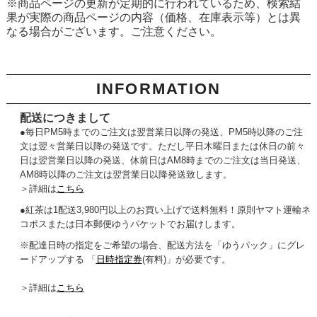
※商品ページの更新が定期的に行われているため、検索結
果が実際の商品ページの内容（価格、在庫表示等）とは異
なる場合がございます。ご注意ください。
INFORMATION
配送につきまして
●毎日PM5時までのご注文は翌営業日以降の発送、PM5時以降のご注
文は翌々営業日以降の発送です。ただし平日木曜日または休日の前々
日は翌営業日以降の発送、休前日はAM8時までのご注文は当日発送、
AM8時以降のご注文は翌営業日以降発送致します。
＞詳細は
こちら
●紅茶は1配送3,980円以上のお買い上げで送料無料！原則ヤマト運輸ネ
コポスまたは日本郵便ゆうパケットでお届けします。
※配達日時の指定をご希望の場合、配送方法を「ゆうパック」にグレ
ードアップする 「
日時指定券
(有料)」が必要です。
＞詳細は
こちら