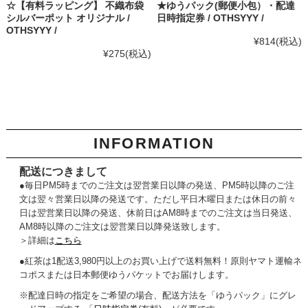
☆【有料ラッピング】 不織布袋
★ゆうパック(郵便小包）・配達
シルバーポット オリジナル /
日時指定券 / OTHSYYY /
OTHSYYY /
¥814
(税込)
¥275
(税込)
INFORMATION
配送につきまして
●毎日PM5時までのご注文は翌営業日以降の発送、PM5時以降のご注
文は翌々営業日以降の発送です。ただし平日木曜日または休日の前々
日は翌営業日以降の発送、休前日はAM8時までのご注文は当日発送、
AM8時以降のご注文は翌営業日以降発送致します。
＞詳細は
こちら
●紅茶は1配送3,980円以上のお買い上げで送料無料！原則ヤマト運輸ネ
コポスまたは日本郵便ゆうパケットでお届けします。
※配達日時の指定をご希望の場合、配送方法を「ゆうパック」にグレ