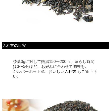
入れ方の目安
茶葉3gに対して熱湯150〜200ml、蒸らし時間
は3〜5分ほど。お好みに合わせて調整を。
シルバーポット流、
おいしい入れ方
もご覧下さ
い。