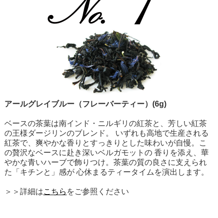
アールグレイブルー（フレーバーティー）(6g)
ベースの茶葉は南インド・ニルギリの紅茶と、芳しい紅茶
の王様ダージリンのブレンド。 いずれも高地で生産される
紅茶で、爽やかな香りとすっきりとした味わいが自慢。こ
の贅沢なベースに赴き深いベルガモットの 香りを添え、華
やかな青いハーブで飾りつけ。茶葉の質の良さに支えられ
た「キチンと」感が 心休まるティータイムを演出します。
＞＞詳細は
こちら
をご参照ください