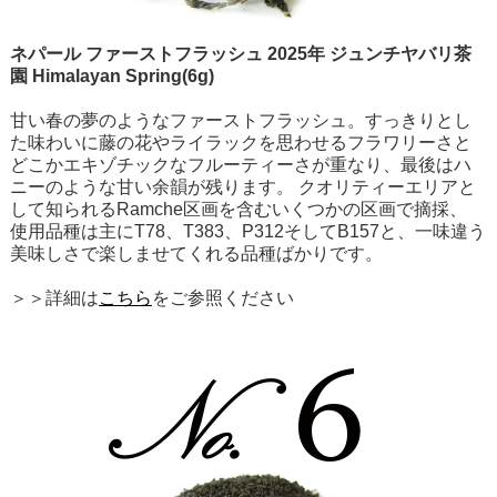
ネパール ファーストフラッシュ 2025年 ジュンチヤバリ茶
園 Himalayan Spring(6g)
甘い春の夢のようなファーストフラッシュ。すっきりとし
た味わいに藤の花やライラックを思わせるフラワリーさと
どこかエキゾチックなフルーティーさが重なり、最後はハ
ニーのような甘い余韻が残ります。 クオリティーエリアと
して知られるRamche区画を含むいくつかの区画で摘採、
使用品種は主にT78、T383、P312そしてB157と、一味違う
美味しさで楽しませてくれる品種ばかりです。
＞＞詳細は
こちら
をご参照ください