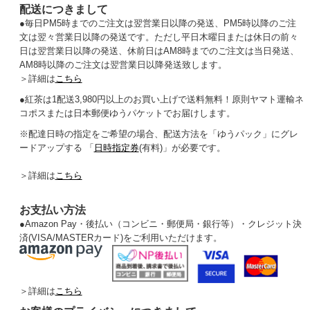
配送につきまして
●毎日PM5時までのご注文は翌営業日以降の発送、PM5時以降のご注
文は翌々営業日以降の発送です。ただし平日木曜日または休日の前々
日は翌営業日以降の発送、休前日はAM8時までのご注文は当日発送、
AM8時以降のご注文は翌営業日以降発送致します。
＞詳細は
こちら
●紅茶は1配送3,980円以上のお買い上げで送料無料！原則ヤマト運輸ネ
コポスまたは日本郵便ゆうパケットでお届けします。
※配達日時の指定をご希望の場合、配送方法を「ゆうパック」にグレ
ードアップする 「
日時指定券
(有料)」が必要です。
＞詳細は
こちら
お支払い方法
●
Amazon Pay・後払い（コンビニ・郵便局・銀行等）・クレジット決
済(VISA/MASTERカード)をご利用いただけます。
＞詳細は
こちら