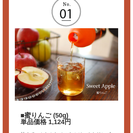
■蜜りんご (50g)
単品価格 1,124円