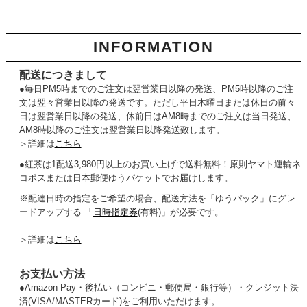
INFORMATION
配送につきまして
●毎日PM5時までのご注文は翌営業日以降の発送、PM5時以降のご注
文は翌々営業日以降の発送です。ただし平日木曜日または休日の前々
日は翌営業日以降の発送、休前日はAM8時までのご注文は当日発送、
AM8時以降のご注文は翌営業日以降発送致します。
＞詳細は
こちら
●紅茶は1配送3,980円以上のお買い上げで送料無料！原則ヤマト運輸ネ
コポスまたは日本郵便ゆうパケットでお届けします。
※配達日時の指定をご希望の場合、配送方法を「ゆうパック」にグレ
ードアップする 「
日時指定券
(有料)」が必要です。
＞詳細は
こちら
お支払い方法
●
Amazon Pay・後払い（コンビニ・郵便局・銀行等）・クレジット決
済(VISA/MASTERカード)をご利用いただけます。