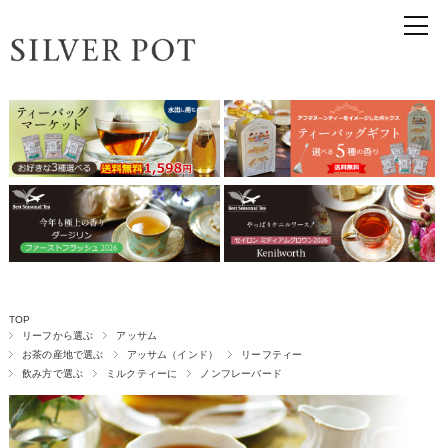
TOP
リーフから選ぶ
アッサム
お茶の産地で選ぶ
アッサム（インド）
リーフティー
飲み方で選ぶ
ミルクティーに
ノンフレーバード