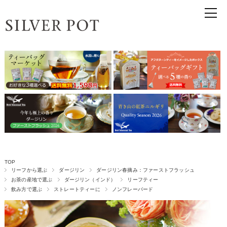
TOP
リーフから選ぶ
ダージリン
ダージリン春摘み：ファーストフラッシュ
お茶の産地で選ぶ
ダージリン（インド）
リーフティー
飲み方で選ぶ
ストレートティーに
ノンフレーバード