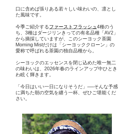
口に含めば張りある若々しい味わいの、凛とし
た風味です。
今季ご紹介する
ファーストフラッシュ
4種のう
ち、3種はダージリンきっての有名品種「AV2」
から摘採していますが、このシーヨック茶園
Morning Mistだけは「シーヨッククローン」の
愛称で呼ばれる茶園の独自品種から。
シーヨックのエッセンスを閉じ込めた唯一無二
の味わいは、2026年春のラインアップ中ひとき
わ眩く輝きます。
「今日はいい一日になりそうだ」──そんな予感
に満ちた朝の空気を纏う一杯、ぜひご堪能くだ
さい。