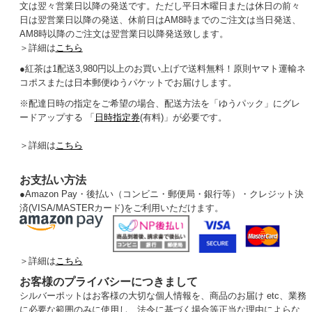
文は翌々営業日以降の発送です。ただし平日木曜日または休日の前々
日は翌営業日以降の発送、休前日はAM8時までのご注文は当日発送、
AM8時以降のご注文は翌営業日以降発送致します。
＞詳細は
こちら
●紅茶は1配送3,980円以上のお買い上げで送料無料！原則ヤマト運輸ネ
コポスまたは日本郵便ゆうパケットでお届けします。
※配達日時の指定をご希望の場合、配送方法を「ゆうパック」にグレ
ードアップする 「
日時指定券
(有料)」が必要です。
＞詳細は
こちら
お支払い方法
●
Amazon Pay・後払い（コンビニ・郵便局・銀行等）・クレジット決
済(VISA/MASTERカード)をご利用いただけます。
＞詳細は
こちら
お客様のプライバシーにつきまして
シルバーポットはお客様の大切な個人情報を、商品のお届け etc、業務
に必要な範囲のみに使用し、法令に基づく場合等正当な理由によらな